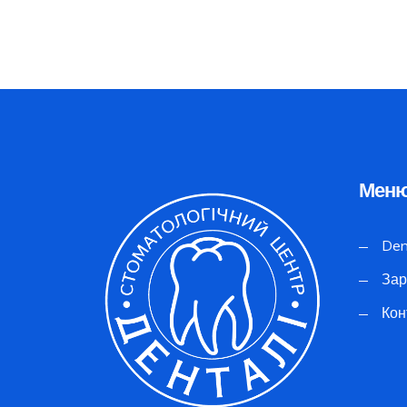
Меню
Den
Зар
Кон