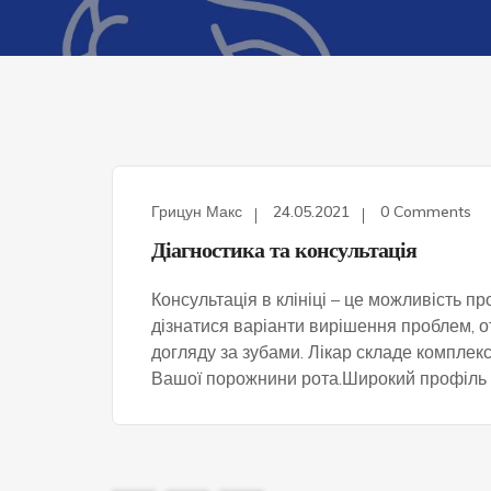
Грицун Макс
24.05.2021
0 Comments
НОВИНИ
Діагностика та консультація
Консультація в клініці – це можливість 
дізнатися варіанти вирішення проблем, о
догляду за зубами. Лікар складе комплек
Вашої порожнини рота.Широкий профіль 