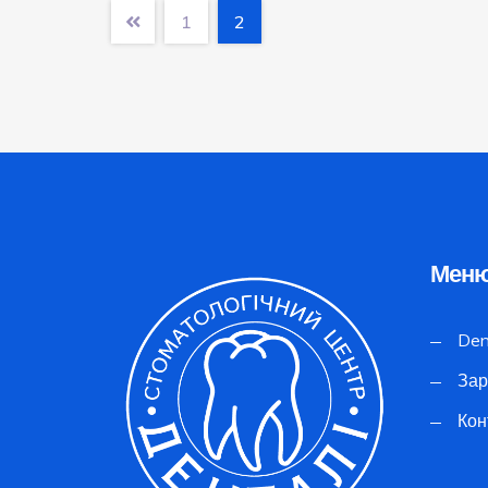
1
2
Меню
Den
Зар
Кон